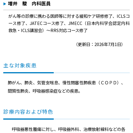
増井 駿 内科医員
がん等の診療に携わる医師等に対する緩和ケア研修修了、ICLSコ
ース修了、JATECコース修了、JMECC（日本内科学会認定内科
救急・ICLS講習会）～RRS対応コース修了
（更新日：2026年7月1日）
主な対象疾患
肺がん、肺炎、気管支喘息、慢性閉塞性肺疾患（ＣＯＰＤ）、
間質性肺炎、呼吸器感染症などの疾患。
診療内容および特色
呼吸器悪性腫瘍に対し、呼吸器外科、治療放射線科などの各