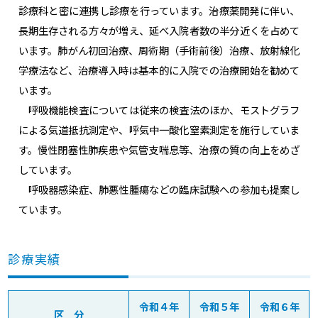
診療科と密に連携し診療を行っています。治療薬開発に伴い、
長期生存される方々が増え、延べ入院者数の半分近くを占めて
います。肺がん初回治療、周術期（手術前後）治療、放射線化
学療法など、治療導入時は基本的に入院での治療開始を勧めて
います。
呼吸機能検査については従来の検査法のほか、モストグラフ
による気道抵抗測定や、呼気中一酸化窒素測定を施行していま
す。慢性閉塞性肺疾患や気管支喘息等、治療の質の向上をめざ
しています。
呼吸器感染症、肺悪性腫瘍などの臨床試験への参加も提案し
ています。
診療実績
令和４年
令和５年
令和６年
区 分