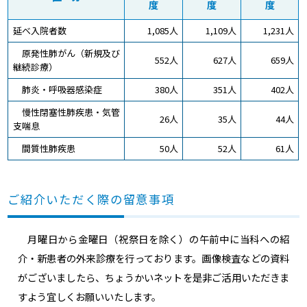
度
度
度
延べ入院者数
1,085人
1,109人
1,231人
原発性肺がん（新規及び
552人
627人
659人
継続診療）
肺炎・呼吸器感染症
380人
351人
402人
慢性閉塞性肺疾患・気管
26人
35人
44人
支喘息
間質性肺疾患
50人
52人
61人
ご紹介いただく際の留意事項
月曜日から金曜日（祝祭日を除く）の午前中に当科への紹
介・新患者の外来診療を行っております。画像検査などの資料
がございましたら、ちょうかいネットを是非ご活用いただきま
すよう宜しくお願いいたします。