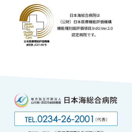
日本海総合病院は
（公財）日本医療機能評価機構
機能種別版評価項目3rdG:Ver.2.0
認定病院です。