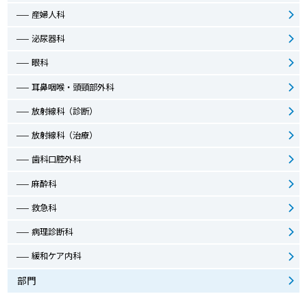
産婦人科
泌尿器科
眼科
耳鼻咽喉・頭頸部外科
放射線科（診断）
放射線科（治療）
歯科口腔外科
麻酔科
救急科
病理診断科
緩和ケア内科
部門