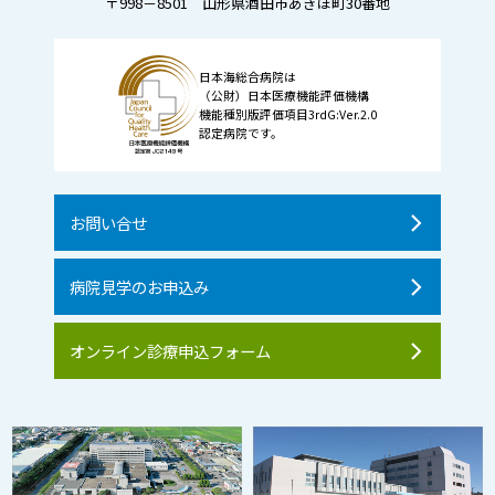
〒998－8501 山形県酒田市あきほ町30番地
日本海総合病院は
（公財）日本医療機能評価機構
機能種別版評価項目3rdG:Ver.2.0
認定病院です。
お問い合せ
病院見学のお申込み
オンライン診療申込フォーム