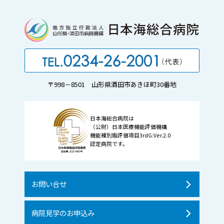
〒998－8501 山形県酒田市あきほ町30番地
日本海総合病院は
（公財）日本医療機能評価機構
機能種別版評価項目3rdG:Ver.2.0
認定病院です。
お問い合せ
病院見学のお申込み