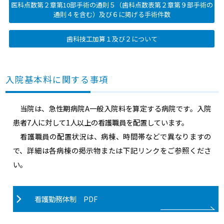
医科点数第２章第10部手術の通則５（歯科点数表第２章第９部手術の
通則４を含む）及び６に掲げる手術件数
歯科技工加算１及び２について
入院基本料に関する事項
当院は、急性期病院A一般入院料を算定する病院です。入院
患者7人に対して1人以上の看護職員を配置しています。
看護職員の配置状況は、病棟、時間帯などで異なりますの
で、詳細は各病棟の掲示物または下記リンクをご参照くださ
い。
看護勤務体制 PDF