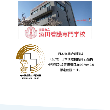
日本海総合病院は
（公財）日本医療機能評価機構
機能種別版評価項目3rdG:Ver.2.0
認定病院です。