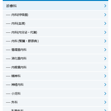
診療科
内科(呼吸器)
内科(血液)
内科(内分泌・代謝)
内科 (腎臓・膠原病 )
循環器内科
消化器内科
内視鏡内科
精神科
神経内科
小児科
外科
乳腺外科