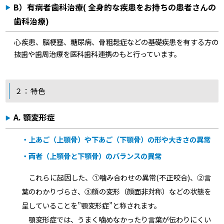
B）有病者歯科治療( 全身的な疾患をお持ちの患者さんの
歯科治療)
心疾患、脳梗塞、糖尿病、骨粗鬆症などの基礎疾患を有する方の
抜歯や歯周治療を医科歯科連携のもと行っています。
２：特色
A. 顎変形症
・上あご（上顎骨）や下あご（下顎骨）の形や大きさの異常
・両者（上顎骨と下顎骨）のバランスの異常
これらに起因した、①噛み合わせの異常(不正咬合)、②言
葉のわかりづらさ、③顔の変形（顔面非対称）などの状態を
呈していることを”顎変形症”と称されます。
顎変形症では、うまく噛めなかったり言葉が伝わりにくい