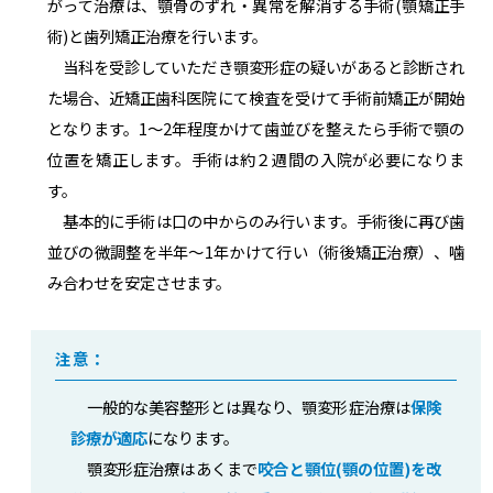
がって治療は、顎骨のずれ・異常を解消する手術(顎矯正手
術)と歯列矯正治療を行います。
当科を受診していただき顎変形症の疑いがあると診断され
た場合、近矯正歯科医院にて検査を受けて手術前矯正が開始
となります。1～2年程度かけて歯並びを整えたら手術で顎の
位置を矯正します。手術は約２週間の入院が必要になりま
す。
基本的に手術は口の中からのみ行います。手術後に再び歯
並びの微調整を半年～1年かけて行い（術後矯正治療）、噛
み合わせを安定させます。
注意：
一般的な美容整形とは異なり、顎変形症治療は
保険
診療が適応
になります。
顎変形症治療はあくまで
咬合と顎位(顎の位置)を改