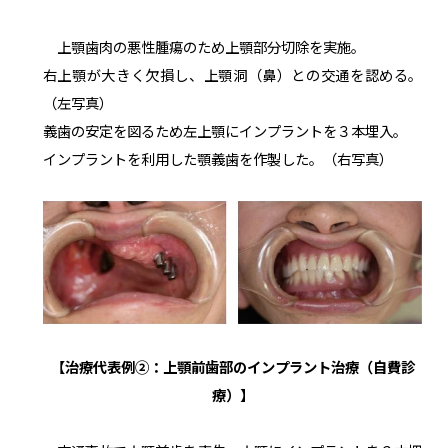
上顎歯肉の悪性腫瘍のため上顎部分切除を実施。
右上顎が大きく欠損し、上顎洞（鼻）との交通を認める。
（左写真）
義歯の安定を図るため左上顎にインプラントを３本埋入。
インプラントを利用した顎義歯を作製した。（右写真）
【治療代表例②：上顎前歯部のインプラント治療（自費診
療）】