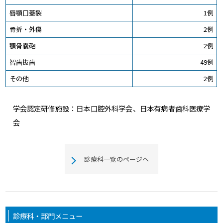
唇顎口蓋裂
1例
骨折・外傷
2例
顎骨嚢砲
2例
智歯抜歯
49例
その他
2例
学会認定研修施設：日本口腔外科学会、日本有病者歯科医療学
会
診療科一覧のページへ
診療科・部門メニュー