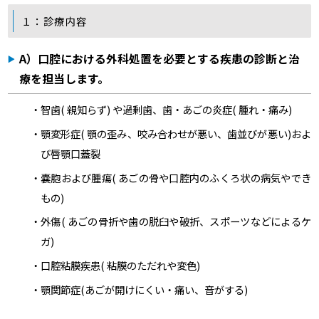
１：診療内容
A）口腔における外科処置を必要とする疾患の診断と治
療を担当します。
・智歯( 親知らず) や過剰歯、歯・あごの炎症( 腫れ・痛み)
・顎変形症( 顎の歪み、咬み合わせが悪い、歯並びが悪い)およ
び唇顎口蓋裂
・嚢胞および腫瘍( あごの骨や口腔内のふくろ状の病気やでき
もの)
・外傷( あごの骨折や歯の脱臼や破折、スポーツなどによるケ
ガ)
・口腔粘膜疾患( 粘膜のただれや変色)
・顎関節症(あごが開けにくい・痛い、音がする)