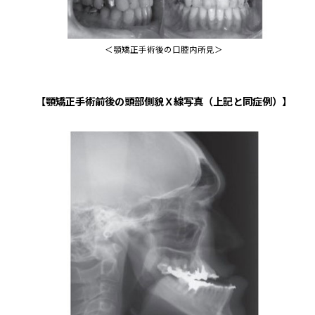
＜顎矯正手術後の口腔内所見＞
【顎矯正手術前後の頭部側貌Ｘ線写真（上記と同症例）】