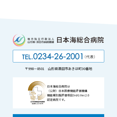
〒998－8501 山形県酒田市あきほ町30番地
日本海総合病院は
（公財）日本医療機能評価機構
機能種別版評価項目3rdG:Ver.2.0
認定病院です。