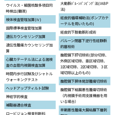
大動脈ﾊﾞﾙｰﾝﾊﾟﾝﾋﾟﾝｸﾞ法(IABP
ウイルス・細菌核酸多項目同
法)
時検出(髄液)
経皮的循環補助法(ポンプカテ
検体検査管理加算(Ⅳ)
ーテルを用いたもの)
国際標準検査管理加算
経皮的下肢動脈形成術
遺伝カウンセリング加算
バルーン閉塞下逆行性経静脈
遺伝性腫瘍カウンセリング加
的塞栓術
算
腹腔鏡下肝切除術(部分切除、
心臓カテーテル法による諸検
外側区域切除、亜区域切除、
査の血管内視鏡検査加算
1区域切除、2区域切除、３区
域切除以上のもの)
時間内歩行試験及びシャトル
ウォーキングテスト
腹腔鏡下膵体尾部腫瘍切除術
ヘッドアップティルト試験
腹腔鏡下結腸悪性腫瘍切除術
（内視鏡手術用支援機器を用
神経学的検査
いる場合）
補聴器適合検査
早期悪性腫瘍大腸粘膜下層剥
ロービジョン検査判断料