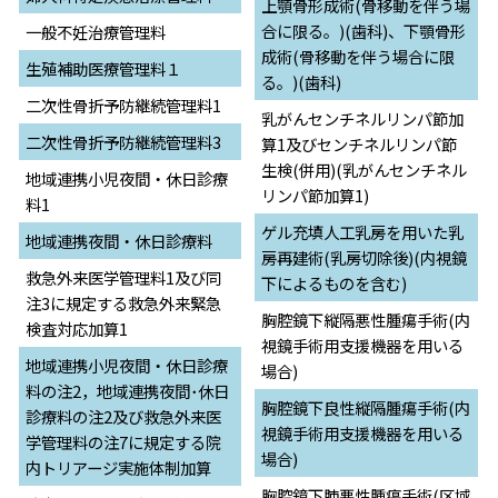
上顎骨形成術(骨移動を伴う場
合に限る。)(歯科)、下顎骨形
一般不妊治療管理料
成術(骨移動を伴う場合に限
生殖補助医療管理料１
る。)(歯科)
二次性骨折予防継続管理料1
乳がんセンチネルリンパ節加
二次性骨折予防継続管理料3
算1及びセンチネルリンパ節
生検(併用)(乳がんセンチネル
地域連携小児夜間・休日診療
リンパ節加算1)
料1
ゲル充填人工乳房を用いた乳
地域連携夜間・休日診療料
房再建術(乳房切除後)(内視鏡
救急外来医学管理料1及び同
下によるものを含む)
注3に規定する救急外来緊急
胸腔鏡下縦隔悪性腫瘍手術(内
検査対応加算1
視鏡手術用支援機器を用いる
地域連携小児夜間・休日診療
場合)
料の注2，地域連携夜間･休日
胸腔鏡下良性縦隔腫瘍手術(内
診療料の注2及び救急外来医
視鏡手術用支援機器を用いる
学管理料の注7に規定する院
場合)
内トリアージ実施体制加算
胸腔鏡下肺悪性腫瘍手術(区域