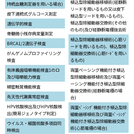
植込型除細動器移植術(経静脈
持続血糖測定器を用いる場合)
リードを用いるもの又は皮下
皮下連続式グルコース測定
植込型リードを用いるもの)、
植込型除細動器交換術(その他
遺伝学的検査
のもの)及び経静脈電極抜去術
骨髄微小残存病変量測定
植込型除細動器移植術(心筋リ
BRCA1/2遺伝子検査
ードを用いるもの)、植込型除
がんゲノムプロファイリング
細動器交換術(心筋ﾘｰﾄﾞを用い
検査
るもの)
有床義歯咀嚼機能検査1のロ
両室ペーシング機能付き植込
及び咀嚼能力検査
型除細動器移植術及び両室ペ
ーシング機能付き植込型除細
精密触覚機能検査
動器交換術(経静脈電極の場
先天性代謝異常症検査
合)
HPV核酸検出及びHPV核酸検
両室ﾍﾟｰｼﾝｸﾞ機能付き植込型除
出(簡易ジェノタイプ判定)
細動器移植術及び両室ﾍﾟｰｼﾝｸﾞ
機能付き植込型除細動器交換
ウイルス・細菌核酸多項目同
術(心筋電極の場合)
時検出