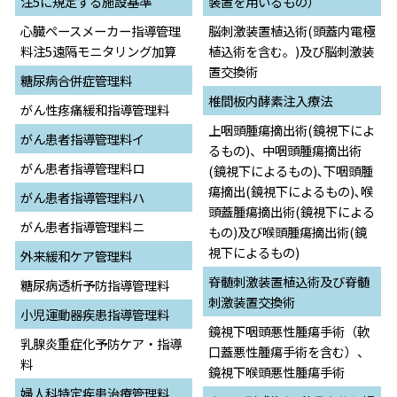
注5に規定する施設基準
装置を用いるもの）
心臓ペースメーカー指導管理
脳刺激装置植込術(頭蓋内電極
料注5遠隔モニタリング加算
植込術を含む。)及び脳刺激装
置交換術
糖尿病合併症管理料
椎間板内酵素注入療法
がん性疼痛緩和指導管理料
上咽頭腫瘍摘出術(鏡視下によ
がん患者指導管理料イ
るもの)、中咽頭腫瘍摘出術
がん患者指導管理料ロ
(鏡視下によるもの)､下咽頭腫
瘍摘出(鏡視下によるもの)､喉
がん患者指導管理料ハ
頭蓋腫瘍摘出術(鏡視下による
がん患者指導管理料ニ
もの)及び喉頭腫瘍摘出術(鏡
視下によるもの)
外来緩和ケア管理料
脊髄刺激装置植込術及び脊髄
糖尿病透析予防指導管理料
刺激装置交換術
小児運動器疾患指導管理料
鏡視下咽頭悪性腫瘍手術（軟
乳腺炎重症化予防ケア・指導
口蓋悪性腫瘍手術を含む）、
料
鏡視下喉頭悪性腫瘍手術
婦人科特定疾患治療管理料