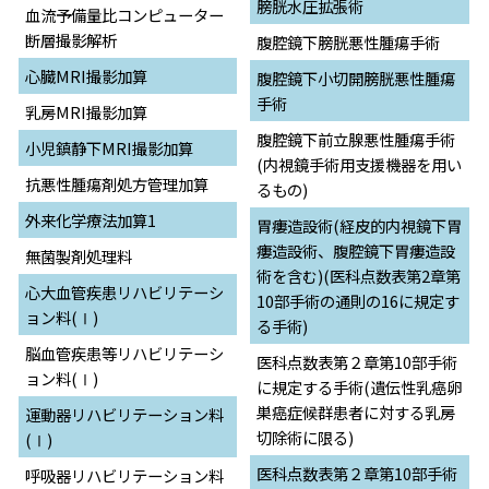
膀胱水圧拡張術
血流予備量比コンピューター
断層撮影解析
腹腔鏡下膀胱悪性腫瘍手術
心臓MRI撮影加算
腹腔鏡下小切開膀胱悪性腫瘍
手術
乳房MRI撮影加算
腹腔鏡下前立腺悪性腫瘍手術
小児鎮静下MRI撮影加算
(内視鏡手術用支援機器を用い
抗悪性腫瘍剤処方管理加算
るもの)
外来化学療法加算1
胃瘻造設術(経皮的内視鏡下胃
瘻造設術、腹腔鏡下胃瘻造設
無菌製剤処理料
術を含む)(医科点数表第2章第
心大血管疾患リハビリテーシ
10部手術の通則の16に規定す
ョン料(Ⅰ)
る手術)
脳血管疾患等リハビリテーシ
医科点数表第２章第10部手術
ョン料(Ⅰ)
に規定する手術(遺伝性乳癌卵
巣癌症候群患者に対する乳房
運動器リハビリテーション料
切除術に限る)
(Ⅰ)
医科点数表第２章第10部手術
呼吸器リハビリテーション料