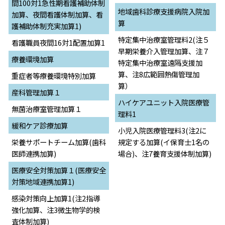
間100対1急性期看護補助体制
地域歯科診療支援病院入院加
加算、夜間看護体制加算、看
算
護補助体制充実加算1)
特定集中治療室管理料2(注５
看護職員夜間16対1配置加算1
早期栄養介入管理加算、注７
療養環境加算
特定集中治療室遠隔支援加
算、注8広範囲熱傷管理加
重症者等療養環境特別加算
算）
産科管理加算１
ハイケアユニット入院医療管
無菌治療室管理加算１
理料1
緩和ケア診療加算
小児入院医療管理料3(注2に
栄養サポートチーム加算(歯科
規定する加算(イ保育士1名の
医師連携加算)
場合)、注7養育支援体制加算)
医療安全対策加算１(医療安全
対策地域連携加算1)
感染対策向上加算1(注2指導
強化加算、注3微生物学的検
査体制加算)