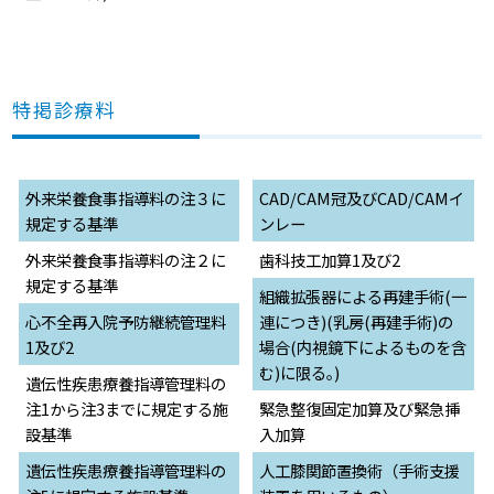
特掲診療料
外来栄養食事指導料の注３に
CAD/CAM冠及びCAD/CAMイ
規定する基準
ンレー
外来栄養食事指導料の注２に
歯科技工加算1及び2
規定する基準
組織拡張器による再建手術(一
心不全再入院予防継続管理料
連につき)(乳房(再建手術)の
1及び2
場合(内視鏡下によるものを含
む)に限る｡)
遺伝性疾患療養指導管理料の
注1から注3までに規定する施
緊急整復固定加算及び緊急挿
設基準
入加算
遺伝性疾患療養指導管理料の
人工膝関節置換術（手術支援