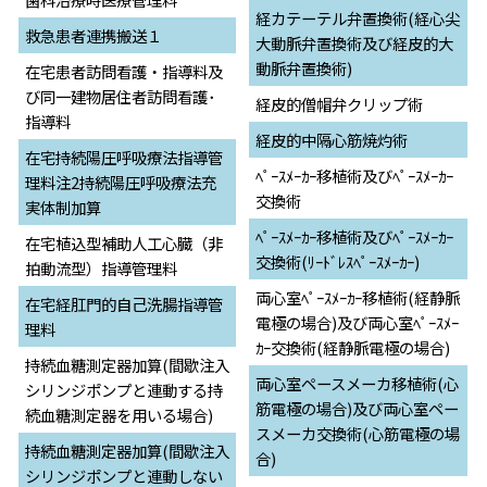
経カテーテル弁置換術(経心尖
救急患者連携搬送１
大動脈弁置換術及び経皮的大
動脈弁置換術)
在宅患者訪問看護・指導料及
び同一建物居住者訪問看護･
経皮的僧帽弁クリップ術
指導料
経皮的中隔心筋焼灼術
在宅持続陽圧呼吸療法指導管
ﾍﾟｰｽﾒｰｶｰ移植術及びﾍﾟｰｽﾒｰｶｰ
理料注2持続陽圧呼吸療法充
交換術
実体制加算
ﾍﾟｰｽﾒｰｶｰ移植術及びﾍﾟｰｽﾒｰｶｰ
在宅植込型補助人工心臓（非
交換術(ﾘｰﾄﾞﾚｽﾍﾟｰｽﾒｰｶｰ)
拍動流型）指導管理料
両心室ﾍﾟｰｽﾒｰｶｰ移植術(経静脈
在宅経肛門的自己洗腸指導管
電極の場合)及び両心室ﾍﾟｰｽﾒｰ
理料
ｶｰ交換術(経静脈電極の場合)
持続血糖測定器加算(間歇注入
両心室ペースメーカ移植術(心
シリンジポンプと連動する持
筋電極の場合)及び両心室ペー
続血糖測定器を用いる場合)
スメーカ交換術(心筋電極の場
持続血糖測定器加算(間歇注入
合)
シリンジポンプと連動しない