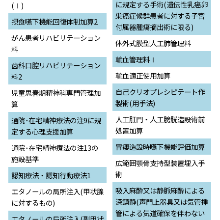
に規定する手術(遺伝性乳癌卵
(Ⅰ)
巣癌症候群患者に対する子宮
摂食嚥下機能回復体制加算2
付属器腫瘍摘出術に限る)
がん患者リハビリテーション
体外式膜型人工肺管理料
料
輸血管理料Ⅰ
歯科口腔リハビリテーション
輸血適正使用加算
料2
自己クリオプレシピテート作
児童思春期精神科専門管理加
製術(用手法)
算
人工肛門・人工膀胱造設術前
通院･在宅精神療法の注9に規
処置加算
定する心理支援加算
胃瘻造設時嚥下機能評価加算
通院･在宅精神療法の注13の
施設基準
広範囲顎骨支持型装置埋入手
術
認知療法・認知行動療法1
吸入麻酔又は静脈麻酔による
エタノールの局所注入(甲状腺
深鎮静(声門上器具又は気管挿
に対するもの)
管による気道確保を伴わない
エタノールの局所注入(副甲状