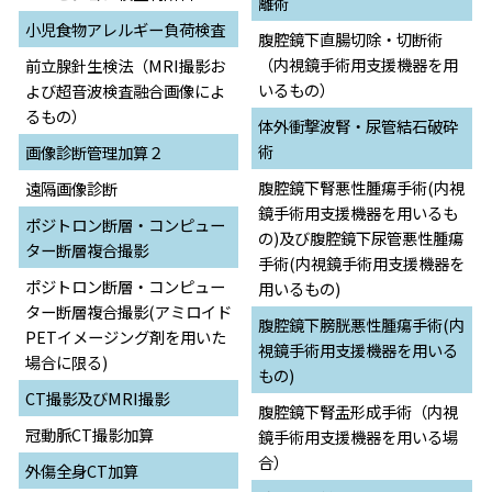
離術
小児食物アレルギー負荷検査
腹腔鏡下直腸切除・切断術
（内視鏡手術用支援機器を用
前立腺針生検法（MRI撮影お
いるもの）
よび超音波検査融合画像によ
るもの）
体外衝撃波腎・尿管結石破砕
術
画像診断管理加算２
腹腔鏡下腎悪性腫瘍手術(内視
遠隔画像診断
鏡手術用支援機器を用いるも
ポジトロン断層・コンピュー
の)及び腹腔鏡下尿管悪性腫瘍
ター断層複合撮影
手術(内視鏡手術用支援機器を
ポジトロン断層・コンピュー
用いるもの)
ター断層複合撮影(アミロイド
腹腔鏡下膀胱悪性腫瘍手術(内
PETイメージング剤を用いた
視鏡手術用支援機器を用いる
場合に限る)
もの)
CT撮影及びMRI撮影
腹腔鏡下腎盂形成手術（内視
冠動脈CT撮影加算
鏡手術用支援機器を用いる場
合）
外傷全身CT加算