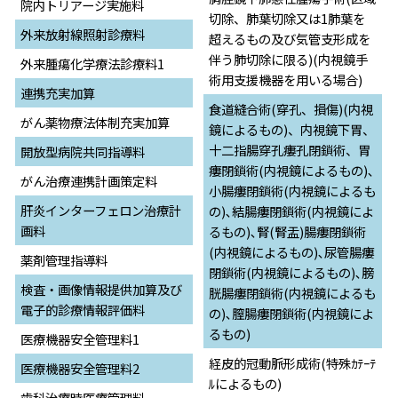
院内トリアージ実施料
切除、肺葉切除又は1肺葉を
外来放射線照射診療料
超えるもの及び気管支形成を
伴う肺切除に限る)(内視鏡手
外来腫瘍化学療法診療料1
術用支援機器を用いる場合)
連携充実加算
食道縫合術(穿孔、損傷)(内視
がん薬物療法体制充実加算
鏡によるもの)、内視鏡下胃、
十二指腸穿孔瘻孔閉鎖術、胃
開放型病院共同指導料
瘻閉鎖術(内視鏡によるもの)､
がん治療連携計画策定料
小腸瘻閉鎖術(内視鏡によるも
肝炎インターフェロン治療計
の)､結腸瘻閉鎖術(内視鏡によ
画料
るもの)､腎(腎盂)腸瘻閉鎖術
(内視鏡によるもの)､尿管腸瘻
薬剤管理指導料
閉鎖術(内視鏡によるもの)､膀
検査・画像情報提供加算及び
胱腸瘻閉鎖術(内視鏡によるも
電子的診療情報評価料
の)､膣腸瘻閉鎖術(内視鏡によ
るもの)
医療機器安全管理料1
経皮的冠動脈形成術(特殊ｶﾃｰﾃ
医療機器安全管理料2
ﾙによるもの)
歯科治療時医療管理料