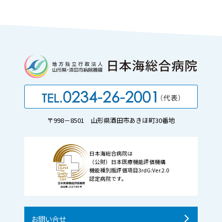
〒998－8501 山形県酒田市あきほ町30番地
日本海総合病院は
（公財）日本医療機能評価機構
機能種別版評価項目3rdG:Ver.2.0
認定病院です。
お問い合せ