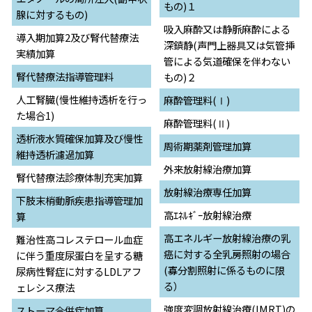
もの)１
腺に対するもの)
吸入麻酔又は静脈麻酔による
導入期加算2及び腎代替療法
深鎮静(声門上器具又は気管挿
実績加算
管による気道確保を伴わない
腎代替療法指導管理料
もの)２
人工腎臓(慢性維持透析を行っ
麻酔管理料(Ⅰ)
た場合1)
麻酔管理料(Ⅱ)
透析液水質確保加算及び慢性
周術期薬剤管理加算
維持透析濾過加算
外来放射線治療加算
腎代替療法診療体制充実加算
放射線治療専任加算
下肢末梢動脈疾患指導管理加
高ｴﾈﾙｷﾞｰ放射線治療
算
高エネルギー放射線治療の乳
難治性高コレステロール血症
癌に対する全乳房照射の場合
に伴う重度尿蛋白を呈する糖
(寡分割照射に係るものに限
尿病性腎症に対するLDLアフ
る）
ェレシス療法
強度変調放射線治療(IMRT)の
ストーマ合併症加算