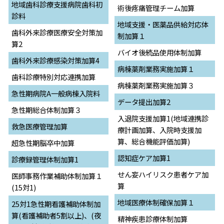
地域歯科診療支援病院歯科初
術後疼痛管理チーム加算
診料
地域支援・医薬品供給対応体
歯科外来診療医療安全対策加
制加算１
算2
バイオ後続品使用体制加算
歯科外来診療感染対策加算4
病棟薬剤業務実施加算１
歯科診療特別対応連携加算
病棟薬剤業務実施加算３
急性期病院A一般病棟入院料
データ提出加算2
急性期総合体制加算３
入退院支援加算1(地域連携診
救急医療管理加算
療計画加算、入院時支援加
算、総合機能評価加算)
超急性期脳卒中加算
認知症ケア加算1
診療録管理体制加算1
せん妄ハイリスク患者ケア加
医師事務作業補助体制加算１
算
(15対1)
地域医療体制確保加算１
25対1急性期看護補助体制加
算(看護補助者5割以上)、(夜
精神疾患診療体制加算