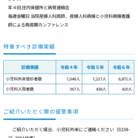
年４回 庄内保健所と病育連絡会
毎週金曜日 当院産婦人科医師、産婦人科病棟と小児科病棟看護
師による周産期カンファレンス
特筆すべき診療実績
診療実績
令和４年
令和５年
令和６年
小児科外来受診者数
7,046人
7,227人
6,871人
小児科入院者数
367人
438人
420人
ご紹介いただく際の留意事項
ご紹介いただく場合、小児科外来にご連絡ください（0234-
26-2001代表）。