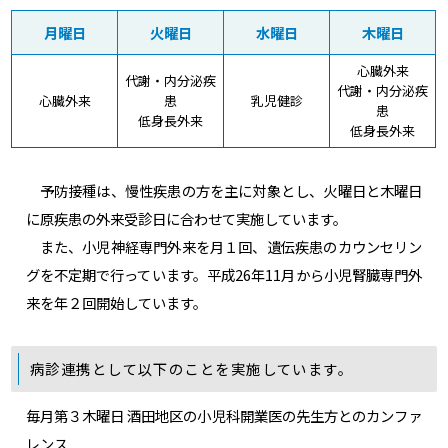
月曜日
火曜日
水曜日
木曜日
心臓外来
代謝・内分泌疾
代謝・内分泌疾
心臓外来
患
乳児健診
患
低身長外来
低身長外来
予防接種は、慢性疾患の方を主に対象とし、火曜日と木曜日
に原疾患の外来受診日に合わせて実施しています。
また、小児神経専門外来を月１回、遺伝疾患のカウンセリン
グを不定期で行っています。平成26年11月から小児腎臓専門外
来を年２回開始しています。
病診連携として以下のことを実施しています。
毎月第３木曜日 酒田地区の小児科開業医の先生方とのカンファ
レンス