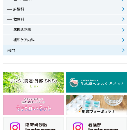
麻酔科
救急科
病理診断科
緩和ケア内科
部門