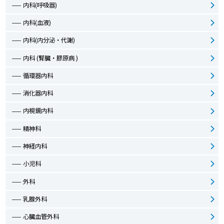
内科(呼吸器)
内科(血液)
内科(内分泌・代謝)
内科 (腎臓・膠原病 )
循環器内科
消化器内科
内視鏡内科
精神科
神経内科
小児科
外科
乳腺外科
心臓血管外科