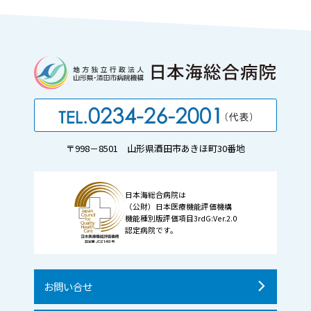
〒998－8501 山形県酒田市あきほ町30番地
日本海総合病院は
（公財）日本医療機能評価機構
機能種別版評価項目3rdG:Ver.2.0
認定病院です。
お問い合せ