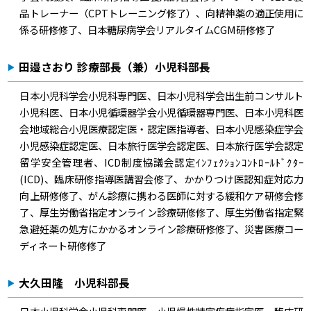
品トレーナー（CPTトレーニング修了）、向精神薬の適正使用に
係る研修修了、日本糖尿病学会リアルタイムCGM研修修了
田邉さおり 診療部長（兼）小児科部長
日本小児科学会小児科専門医、日本小児科学会出生前コンサルト
小児科医、日本小児循環器学会小児循環器専門医、日本小児科医
会地域総合小児医療認定医・認定医指導者、日本小児感染症学会
小児感染症認定医、日本旅行医学会認定医、日本旅行医学会認定
留学安全管理者、ICD制度協議会認定ｲﾝﾌｪｸｼｮﾝｺﾝﾄﾛｰﾙﾄﾞｸﾀｰ
(ICD)、臨床研修指導医講習会修了、かかりつけ医認知症対応力
向上研修修了、がん診療に携わる医師に対する緩和ケア研修会修
了、厚生労働省指定オンライン診療研修修了、厚生労働省指定緊
急避妊薬の処方にかかるオンライン診療研修修了、災害医療コー
ディネート研修修了
大久田隆 小児科部長