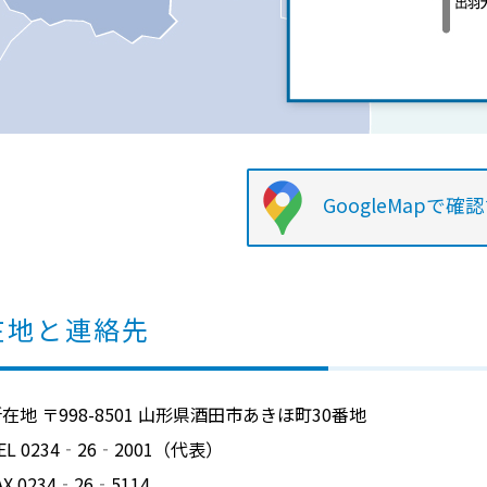
GoogleMapで確
在地と連絡先
地 〒998-8501 山形県酒田市あきほ町30番地
L 0234‐26‐2001（代表）
X 0234‐26‐5114