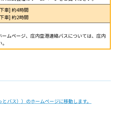
車] 約4時間
車] 約2時間
ホームページ、庄内空港連絡バスについては、庄内
い。
っとバス））のホームページに移動します。
。