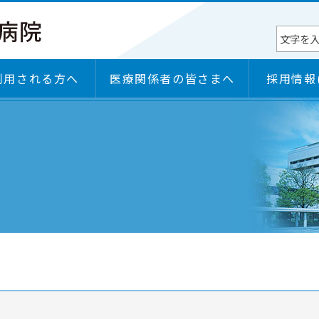
利用される方へ
医療関係者の皆さまへ
採用情報
権
部門
病院長挨拶
施設のご案内
診療科
入院のご案内・入退院支援センター
病院の機能・特色
各学会研修施設認定状況
）
部門
日本医療機能評価機構認定
ＢＣＰ（事業継続計画）
セカンドオピニオンのご案内
感染対策向上加算に係る医療機関等連携について
施設基準届出一覧
臨床研究のご案内