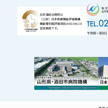
日本海総合病院は
（公財）日本医療機能評価機構
機能種別版評価項目3rdG:Ver.2.0
認定病院です。
〒998－85
本ウ