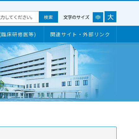
文字のサイズ
(臨床研修医等)
関連サイト・外部リンク
概要
ご来院される皆様へ
各学会研修施設認定状況
面会について
病院情報の公開
病院の機能・特色
病院の機能・特色
保険薬局の皆さまへ
臨床評価指標（クリニカルインディケーター）
検診のご案内
病院連携窓口情報
個人情報保護について
短期入所のご案内