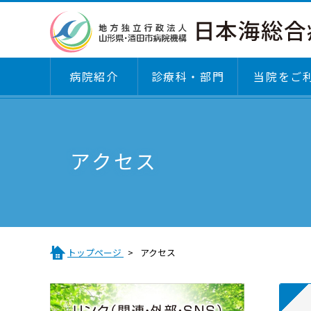
病院紹介
診療科・部門
当院をご
診療科・部門
病院紹介
当院をご利用される方へ
医療関係者の皆さまへ
アクセス
診療科
基本理念・倫理綱領・運営方針・患者さんの
病院マップ
患者さんのご紹介方法
利・こどものけんり
外来のご案内
施設基準届出一覧
沿革
診療科
臨床評価指標（クリニカルインディケーター
トップページ
アクセス
日本医療機能評価機構認定
専門外来のご案内
医療DXの取り組み
「説明と同意」に関するガイドライン
医療費後払いサービスについて