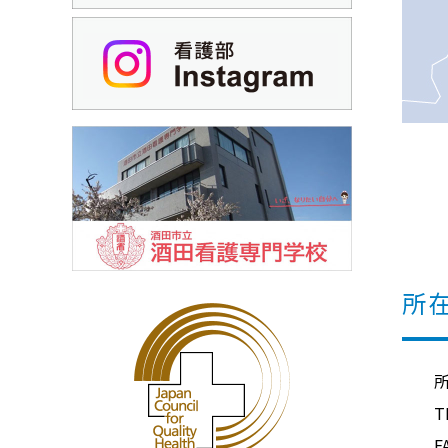
所
所在
TE
FA