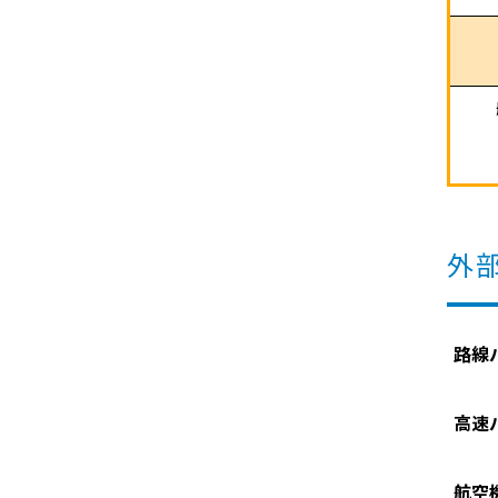
外
路線
高速
航空機