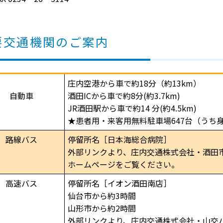
要交通機関のご案内
庄内空港から車で約18分（約13km）
自動車
酒田ICから車で約8分(約3.7km)
JR酒田駅から車で約14 分(約4.5km)
★患者用・来客用無料駐車場647台（うち
路線バス
停留所名［日本海総合病院］
外部リンクより、庄内交通株式会社・酒田
ホームページをご覧ください。
高速バス
停留所名［イオン酒田南店］
仙台市から約3時間
山形市から約2時間
外部リンクより、庄内交通株式会社・山交