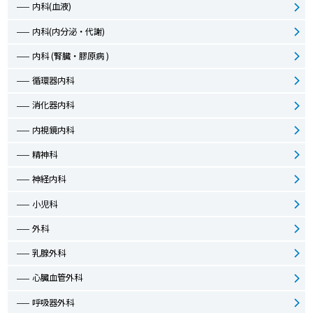
内科(血液)
内科(内分泌・代謝)
内科 (腎臓・膠原病 )
循環器内科
消化器内科
内視鏡内科
精神科
神経内科
小児科
外科
乳腺外科
心臓血管外科
呼吸器外科