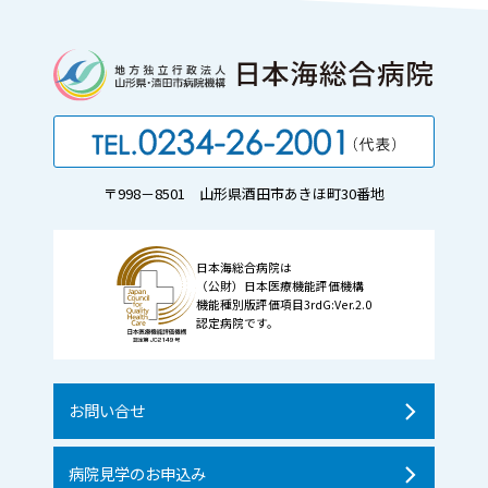
〒998－8501 山形県酒田市あきほ町30番地
日本海総合病院は
（公財）日本医療機能評価機構
機能種別版評価項目3rdG:Ver.2.0
認定病院です。
お問い合せ
病院見学のお申込み