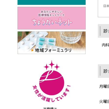
日
診
内
診
月曜
火曜
当機構は、