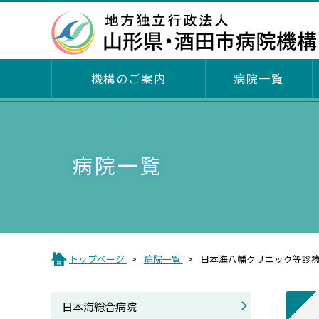
機構のご案内
病院一覧
病院一覧
機構のご案内
採用情報(臨床研修医等)
病院一覧
日本海総合病院
理念・倫理綱領・運営方針
リクルート動画
中期計画・年度計画・財務諸表等・役員選
職員募集情報（アシスタント職員）
任・病院改革プラン
看護(助産師)学生対象修学資金貸与制度
トップページ
病院一覧
日本海八幡クリニック等診
部門紹介
看護部の紹介
日本海総合病院
個人情報ファイル簿