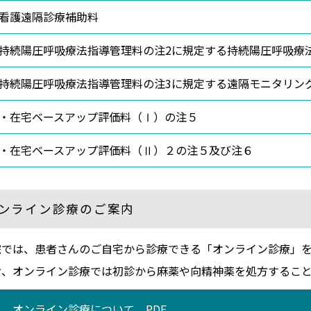
看護遠隔診療補助料
持続陽圧呼吸療法指導管理料の注2に規定する持続陽圧呼吸療
持続陽圧呼吸療法指導管理料の注3に規定する遠隔モニタリン
・在宅ベースアップ評価料（Ⅰ）の注５
・在宅ベースアップ評価料（Ⅱ）２の注５及び注６
ンライン診療のご案内
院では、患者さんのご自宅から診療できる「オンライン診療」を
お、オンライン診療では初診から麻薬や向精神薬を処方するこ
オンライン診療について PDF