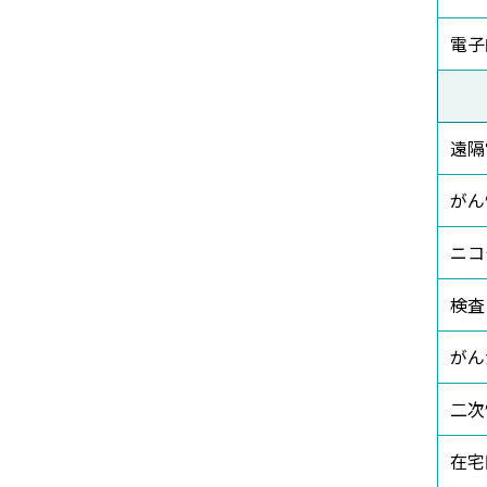
電子
遠隔
がん
ニコ
検査
がん
二次
在宅