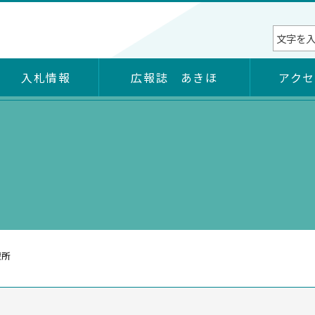
入札情報
広報誌 あきほ
アク
日本海酒田リハビリテーション病院
理事長挨拶
臨床研修医募集情報
臨床評価指標（クリニカルインディケータ
病院紹介
ー）
薬剤師修学資金貸与制度
療所
女性活躍推進法に基づく認定（えるぼし認
医師事務作業補助者（ドクターズクラーク）
定）
の紹介
ウェブアクセシビリティ