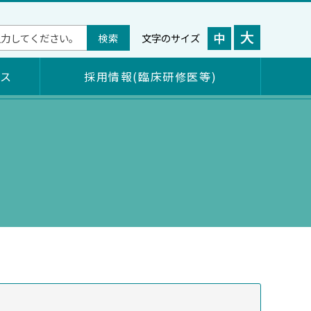
文字のサイズ
セス
採用情報(臨床研修医等)
日本海八幡クリニック等診療所
定款・諸規程等
職員募集情報（正職員）
役職員
病院見学希望
女性医師支援のご案内
法人文書ファイル管理簿