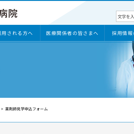
利用される方へ
医療関係者の皆さまへ
採用情報
権
部門
病院長挨拶
施設のご案内
診療科
入院のご案内・入退院支援センター
病院の機能・特色
各学会研修施設認定状況
）
部門
日本医療機能評価機構認定
薬剤師見学申込フォーム
ＢＣＰ（事業継続計画）
セカンドオピニオンのご案内
感染対策向上加算に係る医療機関等連携について
施設基準届出一覧
臨床研究のご案内