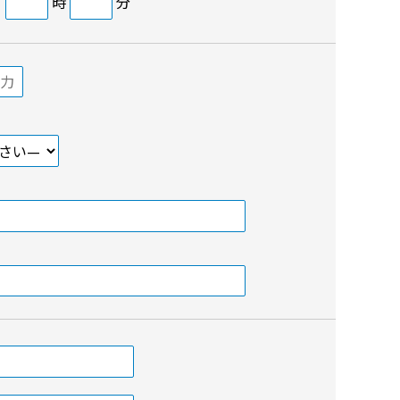
日
時
分