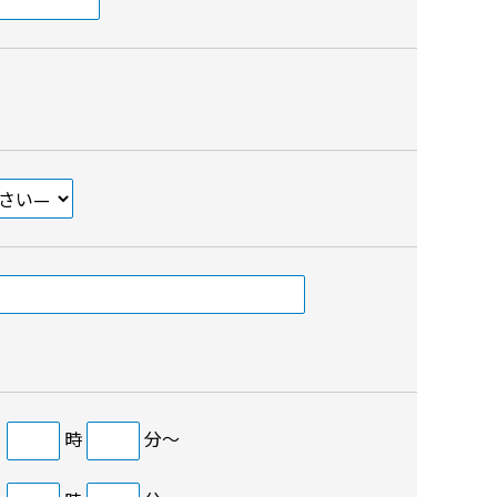
日
時
分～