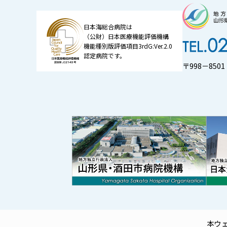
日本海総合病院は
（公財）日本医療機能評価機構
機能種別版評価項目3rdG:Ver.2.0
認定病院です。
〒998－85
本ウ