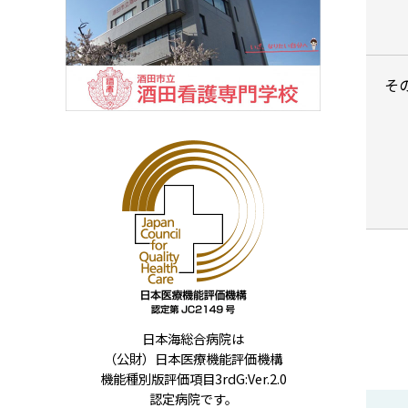
そ
日本海総合病院は
（公財）日本医療機能評価機構
機能種別版評価項目3rdG:Ver.2.0
認定病院です。