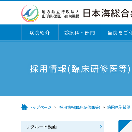
病院紹介
診療科・部門
当院をご
診療科・部門
病院紹介
当院をご利用される方へ
医療関係者の皆さまへ
採用情報(臨床研修医等)
診療科
基本理念・倫理綱領・運営方針・患者さんの
病院マップ
患者さんのご紹介方法
利・こどものけんり
外来のご案内
施設基準届出一覧
沿革
診療科
臨床評価指標（クリニカルインディケーター
トップページ
採用情報(臨床研修医等)
病院見学希望
日本医療機能評価機構認定
専門外来のご案内
医療DXの取り組み
「説明と同意」に関するガイドライン
リクルート動画
医療費後払いサービスについて