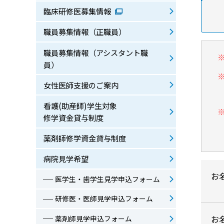
厚生労働大臣が定める掲示事項
臨床研修医募集情報
地域連携クリティカルパスのご案内
職員募集情報（正職員）
オンライン診療のご案内
暴言・暴力・迷惑行為への対応について
職員募集情報（アシスタント職
員）
女性医師支援のご案内
看護(助産師)学生対象
修学資金貸与制度
薬剤師修学資金貸与制度
病院見学希望
お
医学生・歯学生見学申込フォーム
研修医・医師見学申込フォーム
お
薬剤師見学申込フォーム