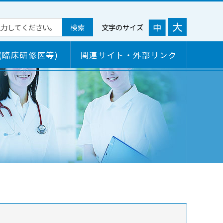
文字のサイズ
(臨床研修医等)
関連サイト・外部リンク
概要
ご来院される皆様へ
各学会研修施設認定状況
面会について
病院情報の公開
病院の機能・特色
病院の機能・特色
保険薬局の皆さまへ
臨床評価指標（クリニカルインディケーター）
検診のご案内
病院連携窓口情報
個人情報保護について
短期入所のご案内