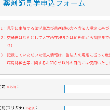
薬剤師見学申込フォーム
個人情報保護について
医師による説明対応時間についてのお願い
※1：見学に来院する薬学生及び薬剤師の方へ当法人規定に基づ
※2：交通費は原則として大学所在地または勤務地から病院まで
り）
※3：記載していただいた個人情報は、当法人の規定に従って厳
病院見学会等に関するお知らせ以外の目的には使用いたし
名前
：
※必須
名前(フリガナ)
：
※必須