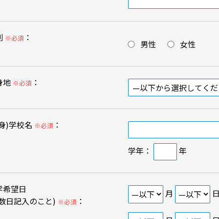
別
：
※必須
男性
女性
身地
：
※必須
出身)学校名
：
※必須
学年：
年
学希望日
月
複数日記入のこと)
：
※必須