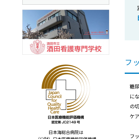
フ
糖
に
の
ケ
日本海総合病院は
フ
（公財）日本医療機能評価機構