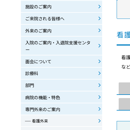
厚生労働大臣が定める掲示事項
施設のご案内
地域連携クリティカルパスのご案内
ご来院される皆様へ
オンライン診療のご案内
暴言・暴力・迷惑行為への対応について
外来のご案内
看
入院のご案内・入退院支援センタ
ー
看
面会について
な
診療科
部門
病院の機能・特色
専門外来のご案内
看護外来