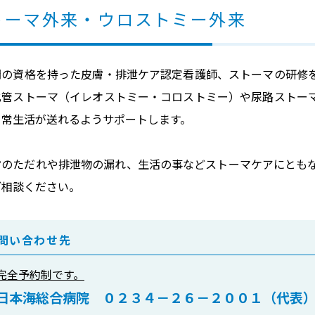
トーマ外来・ウロストミー外来
門の資格を持った皮膚・排泄ケア認定看護師、ストーマの研修
化管ストーマ（イレオストミー・コロストミー）や尿路ストー
日常生活が送れるようサポートします。
膚のただれや排泄物の漏れ、生活の事などストーマケアにとも
ご相談ください。
問い合わせ先
完全予約制です。
日本海総合病院 ０２３４－２６－２００１（代表