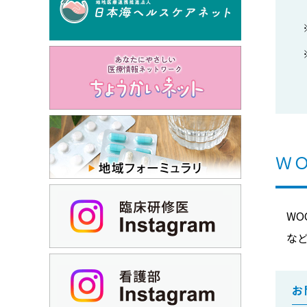
Ｗ
W
な
お