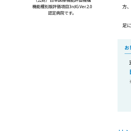
方
機能種別版評価項目3rdG:Ver.2.0
認定病院です。
足
お