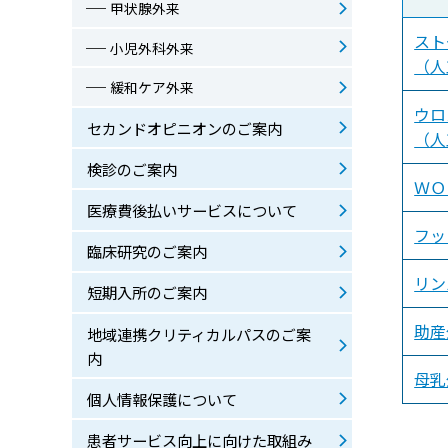
甲状腺外来
スト
小児外科外来
（人
緩和ケア外来
ウロ
セカンドオピニオンのご案内
（人
検診のご案内
ＷＯ
医療費後払いサービスについて
フッ
臨床研究のご案内
リン
短期入所のご案内
助産
地域連携クリティカルパスのご案
内
母乳
個人情報保護について
患者サービス向上に向けた取組み