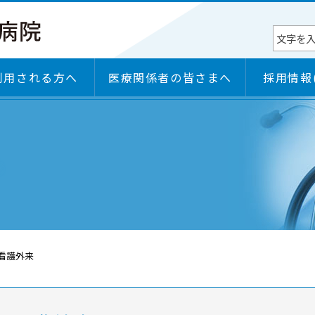
利用される方へ
医療関係者の皆さまへ
採用情報
へ
権
部門
病院長挨拶
施設のご案内
診療科
入院のご案内・入退院支援センター
病院の機能・特色
各学会研修施設認定状況
）
部門
日本医療機能評価機構認定
看護外来
ＢＣＰ（事業継続計画）
セカンドオピニオンのご案内
感染対策向上加算に係る医療機関等連携について
施設基準届出一覧
臨床研究のご案内