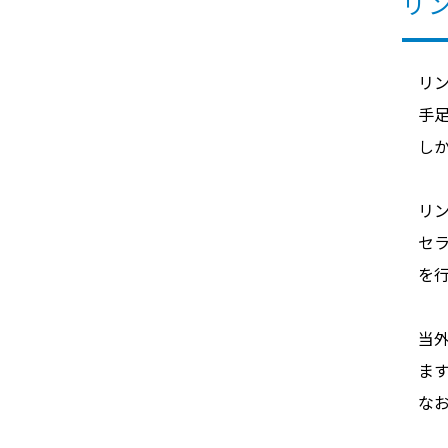
リ
リ
手
し
リ
セ
を
当
ま
な