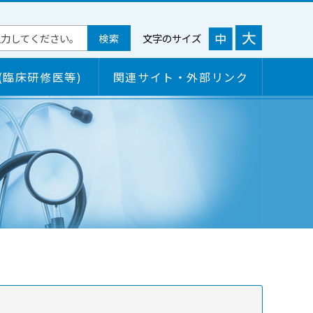
文字のサイズ
(臨床研修医等)
関連サイト・外部リンク
概要
ご来院される皆様へ
各学会研修施設認定状況
面会について
病院情報の公開
病院の機能・特色
病院の機能・特色
保険薬局の皆さまへ
臨床評価指標（クリニカルインディケーター）
検診のご案内
病院連携窓口情報
個人情報保護について
短期入所のご案内