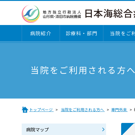
病院紹介
診療科・部門
当院をご
診療科・部門
病院紹介
当院をご利用される方へ
医療関係者の皆さまへ
当院をご利用される方
診療科
基本理念・倫理綱領・運営方針・患者さんの
病院マップ
患者さんのご紹介方法
利・こどものけんり
外来のご案内
施設基準届出一覧
沿革
診療科
臨床評価指標（クリニカルインディケーター
トップページ
当院をご利用される方へ
専門外来
日本医療機能評価機構認定
専門外来のご案内
医療DXの取り組み
「説明と同意」に関するガイドライン
病院マップ
医療費後払いサービスについて