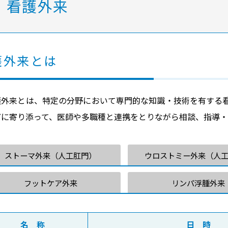
看護外来
個人情報保護について
医師による説明対応時間についてのお願い
護外来とは
護外来とは、特定の分野において専門的な知識・技術を有する
どに寄り添って、医師や多職種と連携をとりながら相談、指導・
ストーマ外来（人工肛門）
ウロストミー外来（人
フットケア外来
リンパ浮腫外来
名 称
日 時