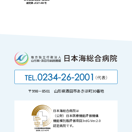
〒998－8501 山形県酒田市あきほ町30番地
日本海総合病院は
（公財）日本医療機能評価機構
機能種別版評価項目3rdG:Ver.2.0
認定病院です。