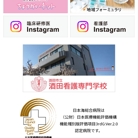
日本海総合病院は
（公財）日本医療機能評価機構
機能種別版評価項目3rdG:Ver.2.0
認定病院です。