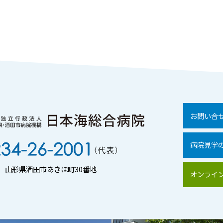
お問い合
病院見学
01 山形県酒田市あきほ町30番地
オンライ