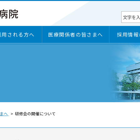
利用される方へ
医療関係者の皆さまへ
採用情報
権
部門
病院長挨拶
施設のご案内
診療科
入院のご案内・入退院支援センター
病院の機能・特色
各学会研修施設認定状況
）
部門
日本医療機能評価機構認定
まへ
研修会の開催について
ＢＣＰ（事業継続計画）
セカンドオピニオンのご案内
感染対策向上加算に係る医療機関等連携について
施設基準届出一覧
臨床研究のご案内