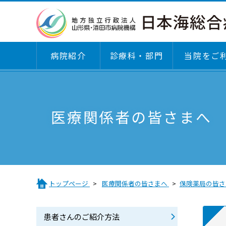
病院紹介
診療科・部門
当院をご
診療科・部門
病院紹介
当院をご利用される方へ
医療関係者の皆さまへ
医療関係者の皆さまへ
診療科
基本理念・倫理綱領・運営方針・患者さんの
病院マップ
患者さんのご紹介方法
利・こどものけんり
外来のご案内
施設基準届出一覧
沿革
診療科
臨床評価指標（クリニカルインディケーター
トップページ
医療関係者の皆さまへ
保険薬局の皆さ
日本医療機能評価機構認定
専門外来のご案内
医療DXの取り組み
「説明と同意」に関するガイドライン
患者さんのご紹介方法
医療費後払いサービスについて