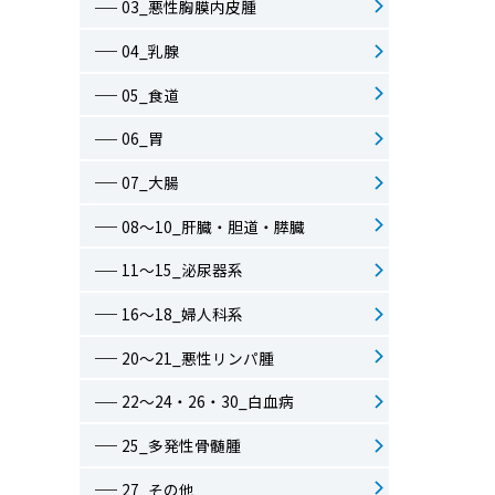
03_悪性胸膜内皮腫
04_乳腺
05_食道
06_胃
07_大腸
08～10_肝臓・胆道・膵臓
11～15_泌尿器系
16～18_婦人科系
20～21_悪性リンパ腫
22～24・26・30_白血病
25_多発性骨髄腫
27_その他