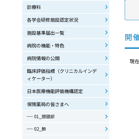
厚生労働大臣が定める掲示事項
診療科
地域連携クリティカルパスのご案内
各学会研修施設認定状況
オンライン診療のご案内
暴言・暴力・迷惑行為への対応について
施設基準届出一覧
開
病院の機能・特色
病院情報の公開
現
臨床評価指標（クリニカルインデ
ィケーター）
日本医療機能評価機構認定
保険薬局の皆さまへ
01_頭頸部
02_肺