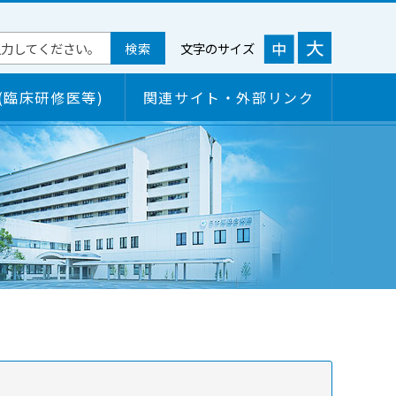
文字のサイズ
(臨床研修医等)
関連サイト・外部リンク
概要
ご来院される皆様へ
各学会研修施設認定状況
面会について
病院情報の公開
病院の機能・特色
病院の機能・特色
保険薬局の皆さまへ
臨床評価指標（クリニカルインディケーター）
検診のご案内
病院連携窓口情報
個人情報保護について
短期入所のご案内