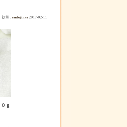
執筆 :
sanfujinka
2017-02-11
００ｇ