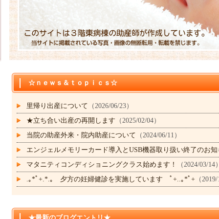
☆ｎｅｗｓ＆ｔｏｐｉｃｓ☆
里帰り出産について
（2026/06/23）
★立ち合い出産の再開します
（2025/02/04）
当院の助産外来・院内助産について
（2024/06/11）
エンジェルメモリーカード導入とUSB機器取り扱い終了のお知
マタニティコンディショニングクラス始めます！
（2024/03/14
.｡*ﾟ+.*.｡ 夕方の妊婦健診を実施しています ﾟ+..｡*ﾟ+
（2019/
★最新のブログエントリ★