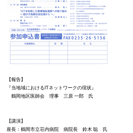
【報告】
『当地域におけるITネットワークの現状』
鶴岡地区医師会 理事 三原 一郎 氏
【講演】
座長：鶴岡市立荘内病院 病院長 鈴木 聡 氏